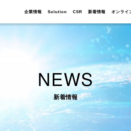
企業情報
Solution
CSR
新着情報
オンライ
NEWS
代表挨拶
FAソフトウェア開発
情報セキュリティ
お知らせ
お問い合わせ
会社説明会
会社概要
One Stop Solution
環境保全
Solution
ウェビナー
新卒採用
土木／建設
実績紹介
実績紹介
新着情報
企業理念
DXの取り組み
採用情報
インターンシップ
会社沿革
女性活躍・子育て支援