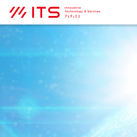
企業情報
採用情報
NEWS
CSR
Solution
ITS Café。
Company Map ＞
Recruit Map ＞
NEWS Map ＞
CSR Map ＞
Solution Map ＞
ITS Café。 Map ＞