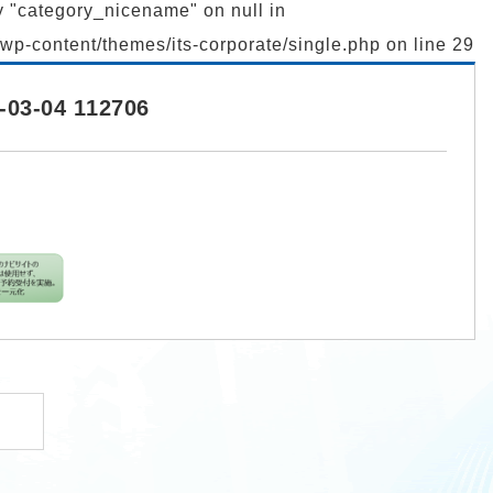
ty "category_nicename" on null in
l/wp-content/themes/its-corporate/single.php
on line
29
-04 112706