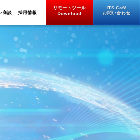
リモートツール
ITS Café
ン商談
採用情報
お問い合わせ
Download
業績推移
One Stop Solution
うぶすな紙
セミナー・講習会
中途採用
生産工場
土木・建設向け
拠点とアクセス