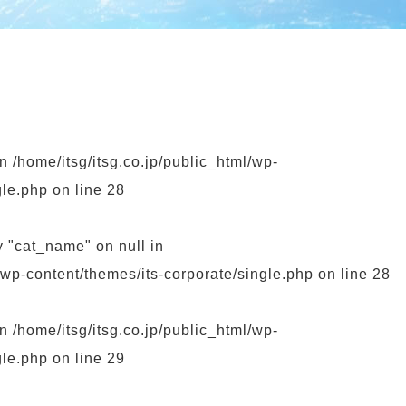
実績紹介
One Stop Solution
One Stop Solution
オフィス
GIGAスクール
FAソフトウェア開発
実績紹介
i-Construction
実績紹介
実行支援サービス
オフィス
in
/home/itsg/itsg.co.jp/public_html/wp-
gle.php
on line
28
y "cat_name" on null in
l/wp-content/themes/its-corporate/single.php
on line
28
in
/home/itsg/itsg.co.jp/public_html/wp-
gle.php
on line
29