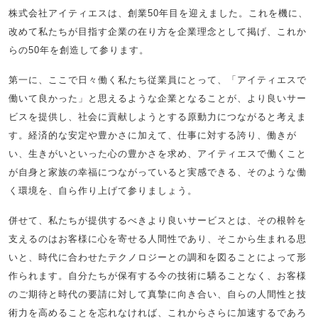
株式会社アイティエスは、創業50年目を迎えました。これを機に、
改めて私たちが目指す企業の在り方を企業理念として掲げ、これか
らの50年を創造して参ります。
第一に、ここで日々働く私たち従業員にとって、「アイティエスで
働いて良かった」と思えるような企業となることが、より良いサー
ビスを提供し、社会に貢献しようとする原動力につながると考えま
す。経済的な安定や豊かさに加えて、仕事に対する誇り、働きが
い、生きがいといった心の豊かさを求め、アイティエスで働くこと
が自身と家族の幸福につながっていると実感できる、そのような働
く環境を、自ら作り上げて参りましょう。
併せて、私たちが提供するべきより良いサービスとは、その根幹を
支えるのはお客様に心を寄せる人間性であり、そこから生まれる思
いと、時代に合わせたテクノロジーとの調和を図ることによって形
作られます。自分たちが保有する今の技術に驕ることなく、お客様
のご期待と時代の要請に対して真摯に向き合い、自らの人間性と技
術力を高めることを忘れなければ、これからさらに加速するであろ