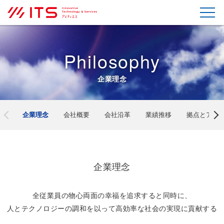
Philosophy
企業理念
挨拶
企業理念
会社概要
会社沿革
業績推移
拠点とアク
企業理念
全従業員の物心両面の幸福を追求すると同時に、
人とテクノロジーの調和を以って高効率な社会の実現に貢献する