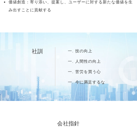
価値創造：寄り添い、提案し、ユーザーに対する新たな価値を生
み出すことに貢献する
社訓
一. 技の向上
一. 人間性の向上
一. 苦労を買う心
一. 今に満足するな
会社指針