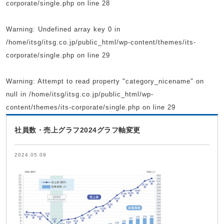
corporate/single.php
on line
28
Warning
: Undefined array key 0 in
/home/itsg/itsg.co.jp/public_html/wp-content/themes/its-
corporate/single.php
on line
29
Warning
: Attempt to read property "category_nicename" on
null in
/home/itsg/itsg.co.jp/public_html/wp-
content/themes/its-corporate/single.php
on line
29
社員数・売上グラフ2024グラフ軸変更
2024.05.09