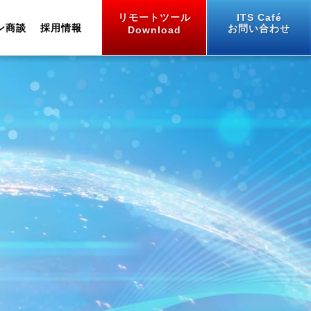
リモートツール
ITS Café
ン商談
採用情報
お問い合わせ
Download
業績推移
One Stop Solution
うぶすな紙
セミナー・講習会
中途採用
生産工場
土木・建設向け
拠点とアクセス