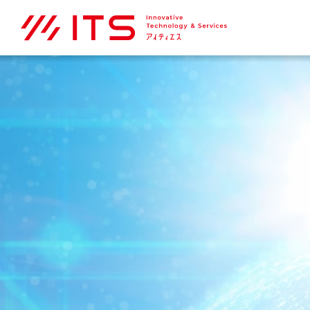
企業情報
採用情報
NEWS
CSR
Solution
ITS Café。
Company Map ＞
Recruit Map ＞
NEWS Map ＞
CSR Map ＞
Solution Map ＞
ITS Café。 Map ＞