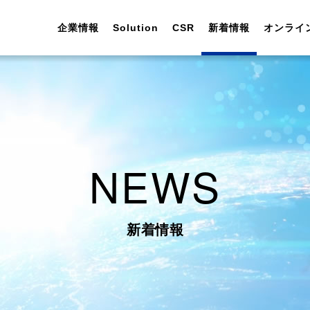
企業情報
Solution
CSR
新着情報
オンライ
NEWS
代表挨拶
FAソフトウェア開発
情報セキュリティ
お知らせ
お問い合わせ
会社説明会
会社概要
One Stop Solution
環境保全
Solution
ウェビナー
新卒採用
土木／建設
実績紹介
実績紹介
新着情報
企業理念
DXの取り組み
採用情報
インターンシップ
会社沿革
女性活躍・子育て支援