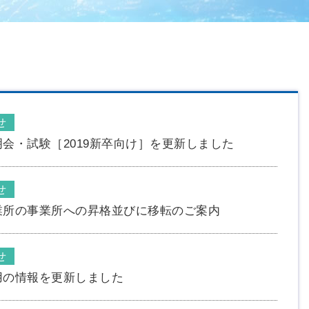
実績紹介
One Stop Solution
One Stop Solution
オフィス
GIGAスクール
FAソフトウェア開発
実績紹介
i-Construction
実績紹介
実行支援サービス
オフィス
せ
会・試験［2019新卒向け］を更新しました
せ
業所の事業所への昇格並びに移転のご案内
せ
用の情報を更新しました