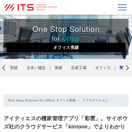
One Stop Solution
for
Office
オフィス実績
発
実績
土木／建設
実績
生産工場
オフィス
実績
One Stop Solution for Office オフィス実績
アプリケーション
アイティエスの檀家管理アプリ「彩雲」。サイボウ
ズ社のクラウドサービス「kintone」でよりわかり