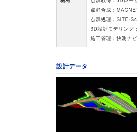
機材
点群取得：3Dレーザ
点群合成：MAGNETC
点群処理：SiTE-S
3D設計モデリング：
施工管理：快測ナビ
設計データ