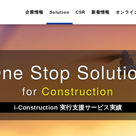
企業情報
Solution
CSR
新着情報
オンライ
ne Stop Soluti
代表挨拶
FAソフトウェア開発
情報セキュリティ
お知らせ
お問い合わせ
会社説明会
会社概要
One Stop Solution
環境保全
Solution
ウェビナー
新卒採用
土木／建設
for
Construction
実績紹介
実績紹介
i-Construction 実行支援サービス実績
企業理念
DXの取り組み
採用情報
インターンシップ
会社沿革
女性活躍・子育て支援