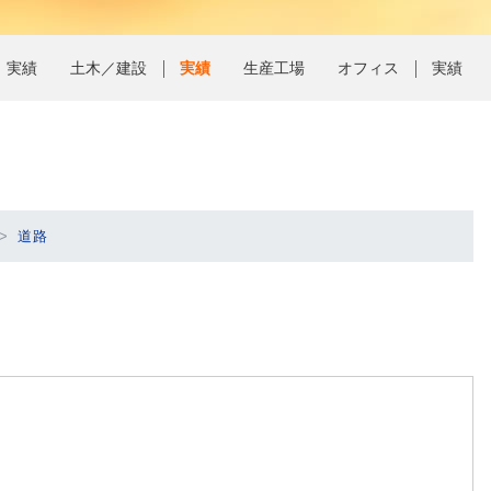
実績紹介
One Stop Solution
One Stop Solution
オフィス
GIGAスクール
FAソフトウェア開発
実績
土木／建設
実績
生産工場
オフィス
実績
実績紹介
i-Construction
実績紹介
実行支援サービス
オフィス
道路