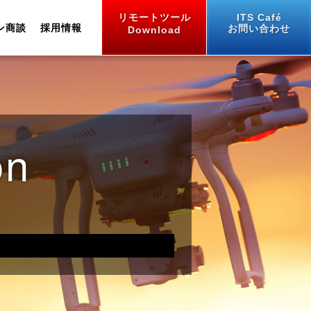
リモートツール
ITS Café
ン商談
採用情報
お問い合わせ
Download
on
業績推移
One Stop Solution
うぶすな紙
セミナー・講習会
中途採用
生産工場
土木・建設向け
拠点とアクセス