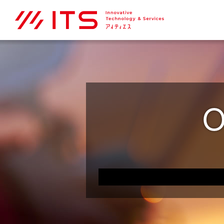
O
企業情報
採用情報
NEWS
CSR
Solution
ITS Café。
Company Map ＞
Recruit Map ＞
NEWS Map ＞
CSR Map ＞
Solution Map ＞
ITS Café。 Map ＞